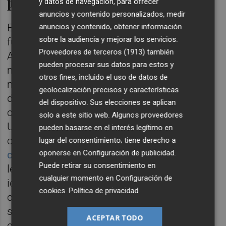
permutas y concurso de suelo
y datos de navegación, para ofrecer
anuncios y contenido personalizados, medir
En cualquier caso, este planteamiento es a
anuncios y contenido, obtener información
sobre la audiencia y mejorar los servicios.
futuro y lo más inmediato que tiene el
Proveedores de terceros (1913)
también
Ayuntamiento de València encima de la
pueden procesar sus datos para estos y
mesa es la salida de su
concurso
para
otros fines, incluido el uso de datos de
movilizar suelo municipal parado con el fin
geolocalización precisos y características
de levantar 1.000 viviendas nuevas en la
del dispositivo. Sus elecciones se aplican
ciudad. Asimismo, y de forma paralela,
solo a este sitio web. Algunos proveedores
Urbanismo negocia permutas de suelo por
pueden basarse en el interés legítimo en
obras con los promotores, es decir,
la
lugar del consentimiento; tiene derecho a
oponerse en
Configuración de publicidad
.
compra de viviendas VPO
que estén
Puede retirar su consentimiento en
levantando a cambio de solares públicos. La
cualquier momento en
Configuración de
idea es intercambiar inmuebles con esta
cookies
.
Política de privacidad
calificación por parcelas para aumentar el
stock de forma más ágil y generar actividad
ACEPTAR TODO
en el sector promotor y constructor.