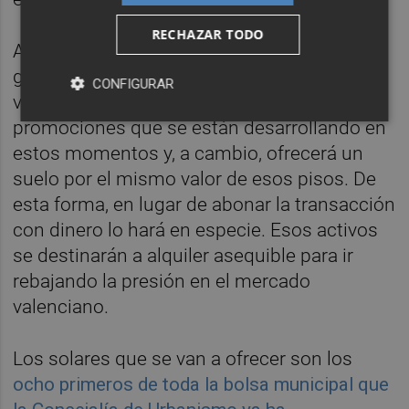
RECHAZAR TODO
Así, como avanzó este diario, el objetivo del
gobierno municipal es quedarse con un
CONFIGURAR
volumen importante de viviendas de
promociones que se están desarrollando en
estos momentos y, a cambio, ofrecerá un
suelo por el mismo valor de esos pisos. De
esta forma, en lugar de abonar la transacción
con dinero lo hará en especie. Esos activos
se destinarán a alquiler asequible para ir
rebajando la presión en el mercado
valenciano.
Los solares que se van a ofrecer son los
ocho primeros de toda la bolsa municipal que