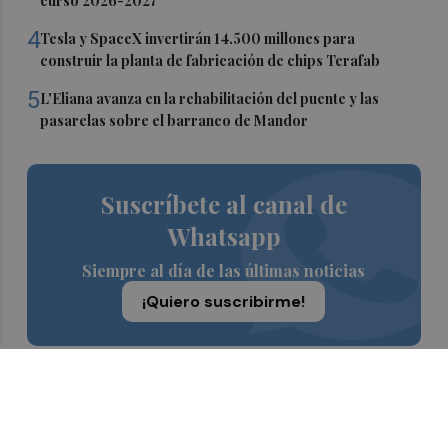
curso 2026-2027
4
Tesla y SpaceX invertirán 14.500 millones para
construir la planta de fabricación de chips Terafab
5
L'Eliana avanza en la rehabilitación del puente y las
pasarelas sobre el barranco de Mandor
Suscríbete al canal de
Whatsapp
Siempre al día de las últimas noticias
¡Quiero suscribirme!