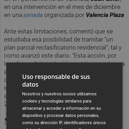
en una intervención en el mes de diciembre
en una
jornada
organizada por
Valencia Plaza
Ante estas limitaciones, comentó que se
estudiaba esa posibilidad de tramitar "un
plan parcial reclasificatorio residencial", tal y
como avanzó este diario. "Esta acción, por
los plazos de tramitación que tiene, sería una
acción más al largo plazo", señaló el
Uso responsable de sus
concejal. Por tanto, no será una propuesta
datos
inmediata, pero se estaría trabajando,
Nosotros y nuestros socios utilizamos
aprovechando esa trabajo que se inició en
cookies y tecnologías similares para
2014 y culminó en 2017.
almacenar y acceder a información en su
dispositivo y procesar datos personales,
Medidas en el corto plazo:
como su dirección IP, identificadores únicos