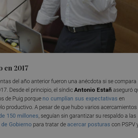
o en 2017
entas del año anterior fueron una anécdota si se compara
17. Desde el principio, el síndic
Antonio Estañ
aseguró q
os de Puig porque
no cumplían sus expectativas
en
lo productivo. A pesar de que hubo varios acercamientos
de 150 millones
, seguían sin garantizar su respaldo a las
 de Gobierno
para tratar de
acercar posturas
con PSPV 