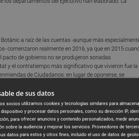
ue los departamentos del Ejecutivo han elaborado. La
l Botànic a raíz de las cuentas -aunque más especialment
tos- comenzaron realmente en 2016, ya que en 2015 cuan
l pacto de gobierno no se produjeron sonadas
at y el contratiempo más significativo que vivieron fue la
enmiendas de Ciudadanos: en lugar de oponerse, se
able de sus datos
ya en el Ejecutivo y con Podem fuera del Consell, se prod
os socios utilizamos cookies y tecnologías similares para almacena
l partido entonces dirigido por
Antonio Montiel
planteó
dispositivo y procesar datos personales, como su dirección IP, iden
 tasa turística
a lo largo del ejercicio de 2017. Un debate
ción, para ofrecer anuncios y contenido personalizados, medir anun
iores, pero que sirvió para exhibir la distancia que existí
n sobre la audiencia y mejorar los servicios.
Proveedores de tercer
s datos para estos y otros fines, incluido el uso de datos de geolo
mos y el PSPV
.