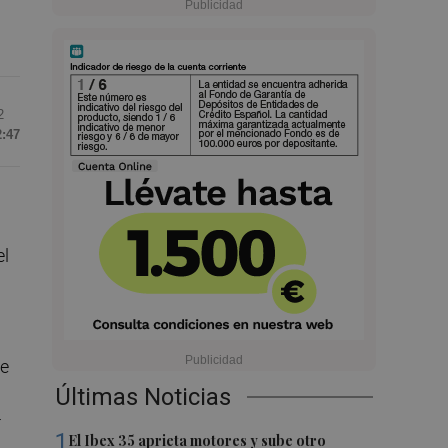
2
2:47
el
re
Últimas Noticias
r
1
El Ibex 35 aprieta motores y sube otro