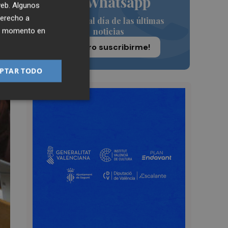
de Whatsapp
 web. Algunos
derecho a
Siempre al día de las últimas
noticias
ier momento en
¡Quiero suscribirme!
PTAR TODO