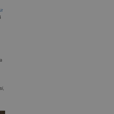
ir
4
 a
í,