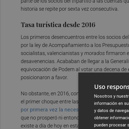
parte de los socios del tripartito
a las cuentas q
historia se repite por sexta vez consecutiva.
Tasa turística desde 2016
Los primeros desencuentros entre los socios de
por la ley de Acompañamiento a los Presupues
socialistas, valencianistas y
morados
firmaron e
desavenencias. Acababan de llegar a la Generalit
equivocación de Podem al votar una decena de 
posicionaron a favor.
Uso respons
No obstante, en 2016, con un año de experiencia 
Nosotros y nuestr
el primer choque entre las fuerzas del Botànic. E
información en su 
por primera vez la necesidad de incorporar una
y datos de navega
que no prosperó ni entonces, ni en los años poster
obtener informació
pueden procesar su
existe a día de hoy en esta cuestión
entre Pode