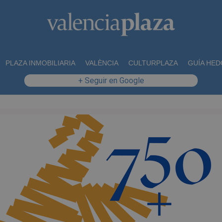
PLAZA INMOBILIARIA
VALÈNCIA
CULTURPLAZA
GUÍA HED
+ Seguir en Google