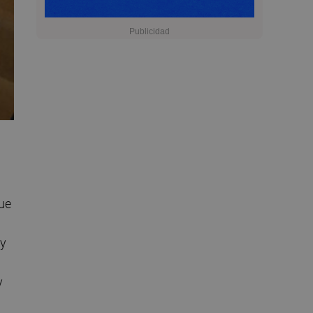
ue
 y
y