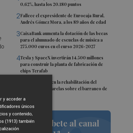
0,62%, hasta los 20.180 puntos
2
Fallece el expresidente de Eurocaja Rural,
Andrés Gómez Mora, a los 89 años de edad
3
CaixaBank aumenta la dotación de las becas
e
para el alumnado de escuelas de música a
do
275.000 euros en el curso 2026-2027
4
Tesla y SpaceX invertirán 14.500 millones
para construir la planta de fabricación de
chips Terafab
5
L'Eliana avanza en la rehabilitación del
puente y las pasarelas sobre el barranco de
Mandor
ujo
r y acceder a
tificadores únicos
cios y contenido,
Suscríbete al canal
a y
os (1913)
también
calización