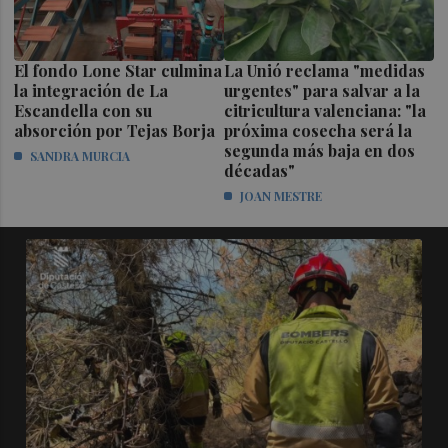
El fondo Lone Star culmina
La Unió reclama "medidas
la integración de La
urgentes" para salvar a la
Escandella con su
citricultura valenciana: "la
absorción por Tejas Borja
próxima cosecha será la
segunda más baja en dos
SANDRA MURCIA
décadas"
JOAN MESTRE