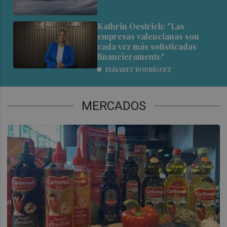
Kathrin Oestrich: "Las
empresas valencianas son
cada vez más sofisticadas
financieramente"
ELÍSABET RODRÍGUEZ
MERCADOS