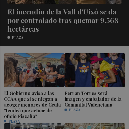
El incendio de la Vall d'Uixó se da
por controlado tras quemar 9.568
hectáreas
PLAZA
El Gobierno avisa a las
Ferran Torres será
CCAA que si se niegan a
imagen y embajador de la
acoger menores de Ceuta
Comunitat Valenciana
"tendrá que actuar de
PLAZA
oficio Fiscalía"
PLAZA