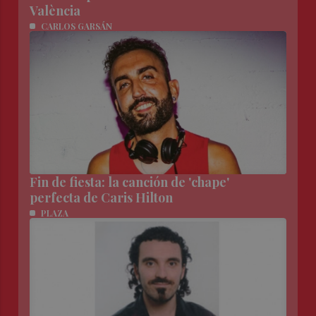
València
CARLOS GARSÁN
Fin de fiesta: la canción de 'chape'
perfecta de Caris Hilton
PLAZA