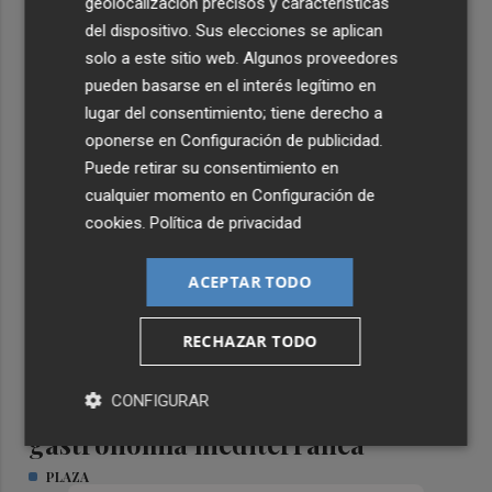
geolocalización precisos y características
del dispositivo. Sus elecciones se aplican
solo a este sitio web. Algunos proveedores
pueden basarse en el interés legítimo en
TIERRA DE EMPRESAS
lugar del consentimiento; tiene derecho a
oponerse en
Configuración de publicidad
.
Puede retirar su consentimiento en
cualquier momento en
Configuración de
cookies
.
Política de privacidad
ACEPTAR TODO
RECHAZAR TODO
CONFIGURAR
Formar el talento que impulsa la
gastronomía mediterránea
PLAZA