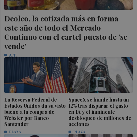
Deoleo, la cotizada más en forma
este año de todo el Mercado
Continuo con el cartel puesto de 'se
vende'
A. T.
La Reserva Federal de
SpaceX se hunde hasta un
Estados Unidos da su visto
12% tras disparar el gasto
bueno a la compra de
en IA y el inminente
Webster por Banco
desbloqueo de millones de
Santander
acciones
PLAZA
PLAZA