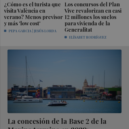
¿Cómo es el turista que
Los concursos del Plan
visita València en
Vive revalorizan en casi
verano? Menos previsor
12 millones los suelos
y más 'low cost'
para vivienda de la
Generalitat
PEPA GARCIA | JESÚS LORDA
ELÍSABET RODRÍGUEZ
La concesión de la Base 2 de la