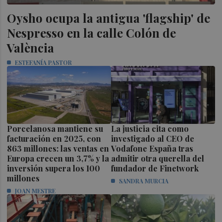
Oysho ocupa la antigua 'flagship' de
Nespresso en la calle Colón de
València
ESTEFANÍA PASTOR
Porcelanosa mantiene su
La justicia cita como
facturación en 2025, con
investigado al CEO de
863 millones: las ventas en
Vodafone España tras
Europa crecen un 3,7% y la
admitir otra querella del
inversión supera los 100
fundador de Finetwork
millones
SANDRA MURCIA
JOAN MESTRE