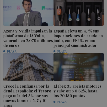
Azora y Nvidia impulsan la
España eleva un 4,7% sus
plataforma de IA Volta,
importaciones de crudo en
valorada en 2.079 millones
junio, con EE.UU. como
de euros
principal suministrador
PLAZA
PLAZA
Crece la confianza por la
El Ibex 35 aprieta motores
deuda española: el Tesoro
y sube otro 0,62%, hasta
paga más del 3% por sus
los 20.180 puntos
nuevos bonos a 5, 7 y 10
PLAZA
años