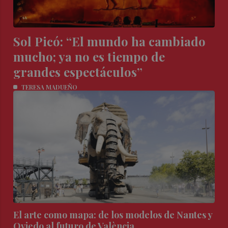
Sol Picó: “El mundo ha cambiado
mucho; ya no es tiempo de
grandes espectáculos”
TERESA MADUEÑO
El arte como mapa: de los modelos de Nantes y
Oviedo al futuro de València