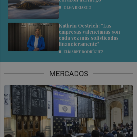
OLGA BRIASCO
Kathrin Oestrich: "Las
empresas valencianas son
cada vez más sofisticadas
financieramente"
ELÍSABET RODRÍGUEZ
MERCADOS