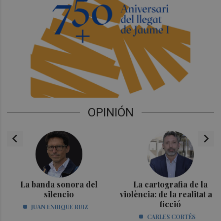
OPINIÓN
chevron_left
chevron_right
La banda sonora del
La cartografia de la
silencio
violència: de la realitat a la
ficció
JUAN ENRIQUE RUIZ
CARLES CORTÉS