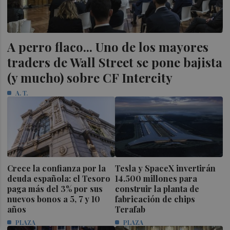
A perro flaco... Uno de los mayores
traders de Wall Street se pone bajista
(y mucho) sobre CF Intercity
A. T.
Crece la confianza por la
Tesla y SpaceX invertirán
deuda española: el Tesoro
14.500 millones para
paga más del 3% por sus
construir la planta de
nuevos bonos a 5, 7 y 10
fabricación de chips
años
Terafab
PLAZA
PLAZA