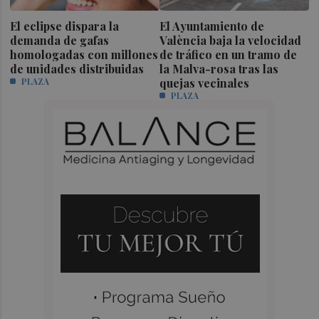
El eclipse dispara la
El Ayuntamiento de
demanda de gafas
València baja la velocidad
homologadas con millones
de tráfico en un tramo de
de unidades distribuidas
la Malva-rosa tras las
PLAZA
quejas vecinales
PLAZA