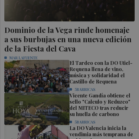
Dominio de la Vega rinde homenaje
a sus burbujas en una nueva edición
de la Fiesta del Cava
MAR LAFUENTE
El Tardeo con la DO Utiel-
Requena llena de vino,
música y solidaridad el
Castillo de Requena
5BARRICAS
Vicente Gandía obtiene el
sello "Calculo y Reduzco"
del MITECO tras reducir
su huella de carbono
5BARRICAS
La DO Valencia inicia la
vendimia más temprana de