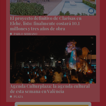
El proyecto definitivo de Clarisas en
Elche, listo: finalmente costará 10,1
millones y tres años de obra
PABLO SERRANO
Agenda Culturplaza: la agenda cultural
de esta semana en València
PLAZA