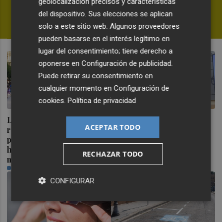
geolocalización precisos y características
dudas en la WNBA
del dispositivo. Sus elecciones se aplican
FERNANDO MIÑANA
solo a este sitio web. Algunos proveedores
pueden basarse en el interés legítimo en
lugar del consentimiento; tiene derecho a
oponerse en
Configuración de publicidad
.
Puede retirar su consentimiento en
cualquier momento en
Configuración de
cookies
.
Política de privacidad
La Comunitat Valenciana
Ceuta señala que al
ACEPTAR TODO
recibe el 18,2 % de
Gobierno le "consta" el
población extranjera que
llamamiento por redes a
ha llegado en últimos 12
una nueva entrada masiva
RECHAZAR TODO
meses
el 15 de agosto
PLAZA
PLAZA
CONFIGURAR