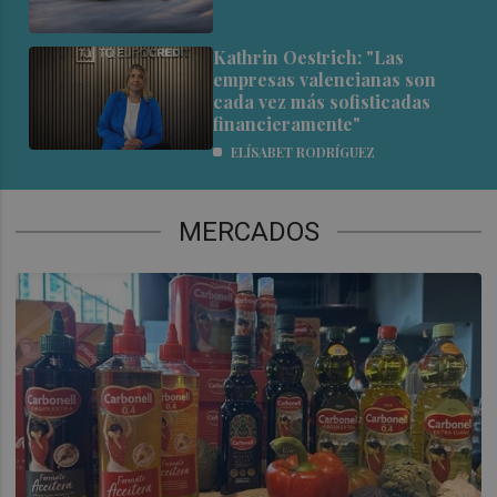
Kathrin Oestrich: "Las
empresas valencianas son
cada vez más sofisticadas
financieramente"
ELÍSABET RODRÍGUEZ
MERCADOS