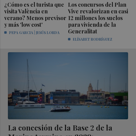
¿Cómo es el turista que
Los concursos del Plan
visita València en
Vive revalorizan en casi
verano? Menos previsor
12 millones los suelos
y más 'low cost'
para vivienda de la
Generalitat
PEPA GARCIA | JESÚS LORDA
ELÍSABET RODRÍGUEZ
La concesión de la Base 2 de la