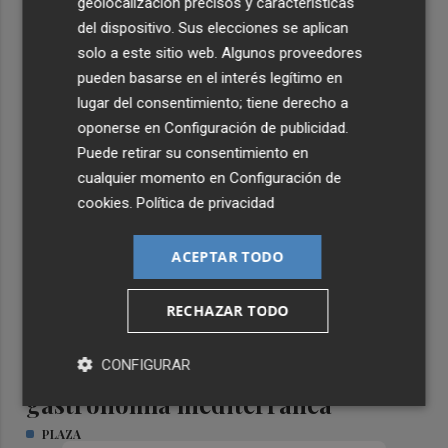
geolocalización precisos y características
del dispositivo. Sus elecciones se aplican
solo a este sitio web. Algunos proveedores
pueden basarse en el interés legítimo en
TIERRA DE EMPRESAS
lugar del consentimiento; tiene derecho a
oponerse en
Configuración de publicidad
.
Puede retirar su consentimiento en
cualquier momento en
Configuración de
cookies
.
Política de privacidad
ACEPTAR TODO
RECHAZAR TODO
CONFIGURAR
Formar el talento que impulsa la
gastronomía mediterránea
PLAZA