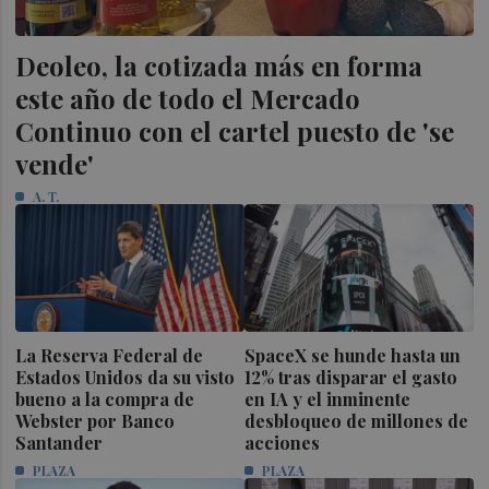
Deoleo, la cotizada más en forma
este año de todo el Mercado
Continuo con el cartel puesto de 'se
vende'
A. T.
La Reserva Federal de
SpaceX se hunde hasta un
Estados Unidos da su visto
12% tras disparar el gasto
bueno a la compra de
en IA y el inminente
Webster por Banco
desbloqueo de millones de
Santander
acciones
PLAZA
PLAZA