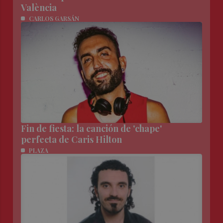
València
CARLOS GARSÁN
Fin de fiesta: la canción de 'chape'
perfecta de Caris Hilton
PLAZA