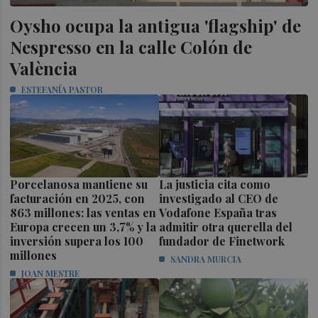
Oysho ocupa la antigua 'flagship' de
Nespresso en la calle Colón de
València
ESTEFANÍA PASTOR
Porcelanosa mantiene su
La justicia cita como
facturación en 2025, con
investigado al CEO de
863 millones: las ventas en
Vodafone España tras
Europa crecen un 3,7% y la
admitir otra querella del
inversión supera los 100
fundador de Finetwork
millones
SANDRA MURCIA
JOAN MESTRE