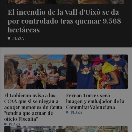
El incendio de la Vall d'Uixó se da
por controlado tras quemar 9.568
hectáreas
PLAZA
El Gobierno avisa a las
Ferran Torres será
CCAA que si se niegan a
imagen y embajador de la
acoger menores de Ceuta
Comunitat Valenciana
"tendrá que actuar de
PLAZA
oficio Fiscalía"
PLAZA