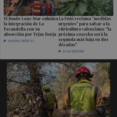
El fondo Lone Star culmina
La Unió reclama "medidas
la integración de La
urgentes" para salvar a la
Escandella con su
citricultura valenciana: "la
absorción por Tejas Borja
próxima cosecha será la
segunda más baja en dos
SANDRA MURCIA
décadas"
JOAN MESTRE