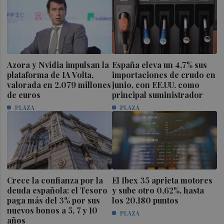
Azora y Nvidia impulsan la
España eleva un 4,7% sus
plataforma de IA Volta,
importaciones de crudo en
valorada en 2.079 millones
junio, con EE.UU. como
de euros
principal suministrador
PLAZA
PLAZA
Crece la confianza por la
El Ibex 35 aprieta motores
deuda española: el Tesoro
y sube otro 0,62%, hasta
paga más del 3% por sus
los 20.180 puntos
nuevos bonos a 5, 7 y 10
PLAZA
años