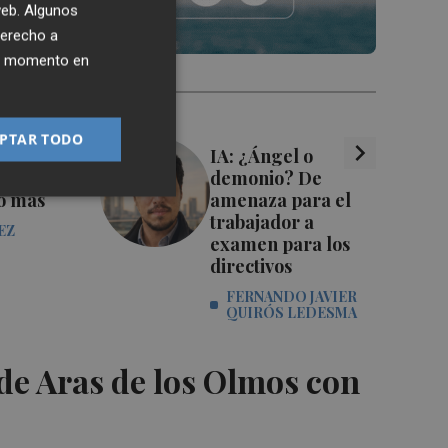
 web. Algunos
derecho a
ier momento en
PTAR TODO
chevron_right
ó el
IA: ¿Ángel o
 FIFA
demonio? De
o más
amenaza para el
trabajador a
EZ
examen para los
directivos
FERNANDO JAVIER
QUIRÓS LEDESMA
de Aras de los Olmos con