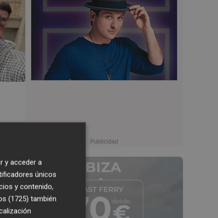
r y acceder a
tificadores únicos
cios y contenido,
os (1725)
también
calización