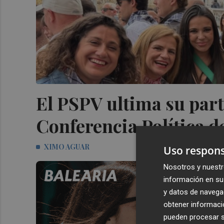
El PSPV ultima su parti
Conferencia Política d
XIMO AGUAR
Uso respons
Nosotros y nuestr
información en su 
y datos de navega
obtener informació
pueden procesar su