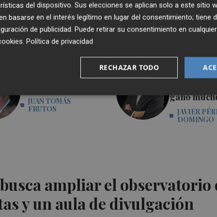
rísticas del dispositivo. Sus elecciones se aplican solo a este sitio
 basarse en el interés legítimo en lugar del consentimiento; tiene 
guración de publicidad
. Puede retirar su consentimiento en cualqu
cookies
.
Política de privacidad
RECHAZAR TODO
ACE
Con ternura y sin
España gan
cesar
Mundial, la
ganó much
JUAN TOMÁS
FRUTOS
JAVIER PÉR
DOMINGO
busca ampliar el observatorio 
tas y un aula de divulgación