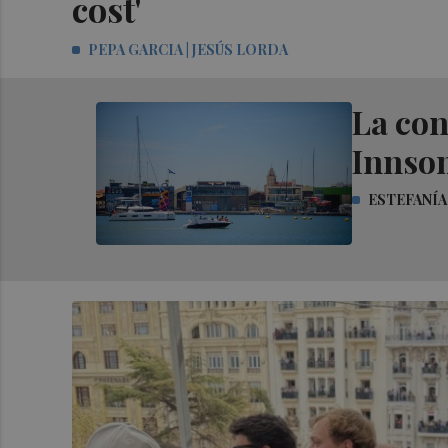
cost'
PEPA GARCIA | JESÚS LORDA
La con
Innsom
ESTEFANÍA