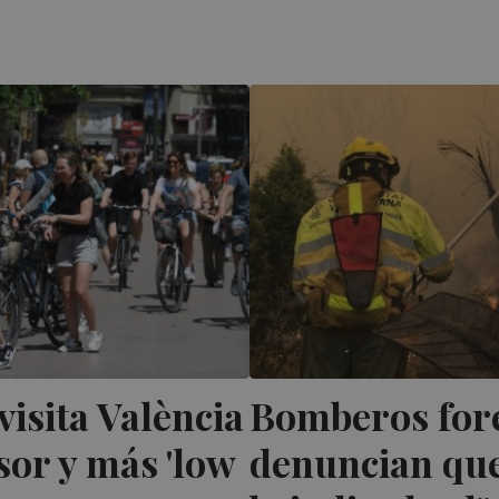
visita València
Bomberos fores
or y más 'low
denuncian que 