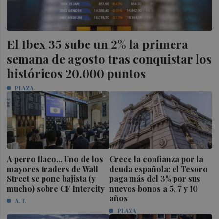
El Ibex 35 sube un 2% la primera
semana de agosto tras conquistar los
históricos 20.000 puntos
PLAZA
A perro flaco... Uno de los
Crece la confianza por la
mayores traders de Wall
deuda española: el Tesoro
Street se pone bajista (y
paga más del 3% por sus
mucho) sobre CF Intercity
nuevos bonos a 5, 7 y 10
años
A. T.
PLAZA