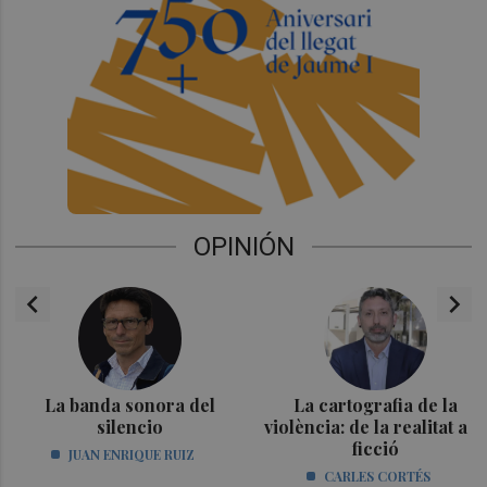
OPINIÓN
chevron_left
chevron_right
La banda sonora del
La cartografia de la
silencio
violència: de la realitat a la
ficció
JUAN ENRIQUE RUIZ
CARLES CORTÉS