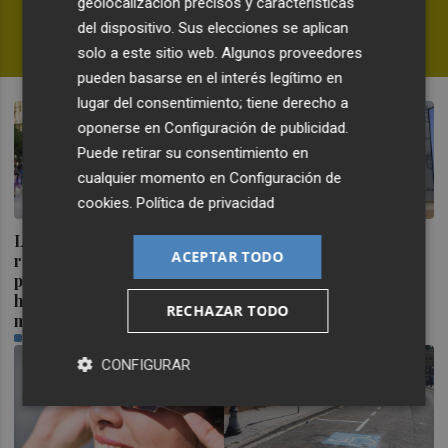
geolocalización precisos y características
dudas en la WNBA
del dispositivo. Sus elecciones se aplican
FERNANDO MIÑANA
solo a este sitio web. Algunos proveedores
pueden basarse en el interés legítimo en
lugar del consentimiento; tiene derecho a
oponerse en
Configuración de publicidad
.
Puede retirar su consentimiento en
cualquier momento en
Configuración de
cookies
.
Política de privacidad
La Comunitat Valenciana
Ceuta señala que al
ACEPTAR TODO
recibe el 18,2 % de
Gobierno le "consta" el
población extranjera que
llamamiento por redes a
ha llegado en últimos 12
una nueva entrada masiva
RECHAZAR TODO
meses
el 15 de agosto
PLAZA
PLAZA
CONFIGURAR