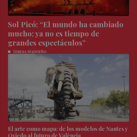
Sol Picó: “El mundo ha cambiado
mucho; ya no es tiempo de
grandes espectáculos”
TERESA MADUEÑO
El arte como mapa: de los modelos de Nantes y
Oviedo al futuro de València