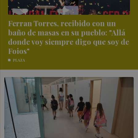
Ferran Torres, recibido con un
baño de masas en su pueblo: "Allá
donde voy siempre digo que soy de
Foios"
PLAZA