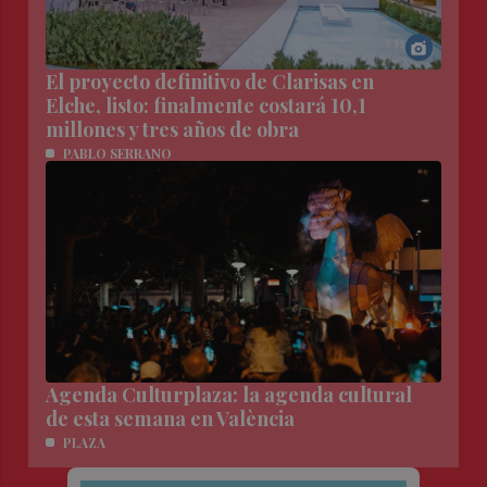
El proyecto definitivo de Clarisas en
Elche, listo: finalmente costará 10,1
millones y tres años de obra
PABLO SERRANO
Agenda Culturplaza: la agenda cultural
de esta semana en València
PLAZA