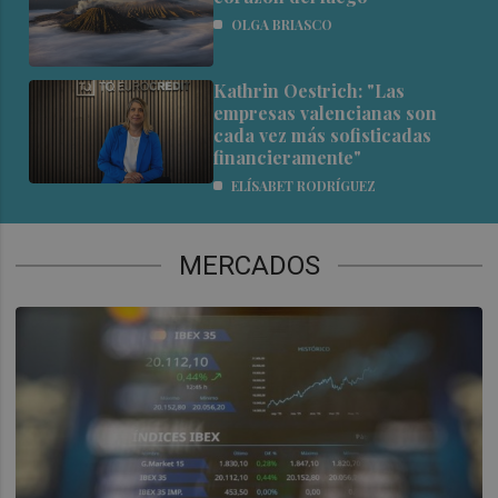
OLGA BRIASCO
Kathrin Oestrich: "Las
empresas valencianas son
cada vez más sofisticadas
financieramente"
ELÍSABET RODRÍGUEZ
MERCADOS