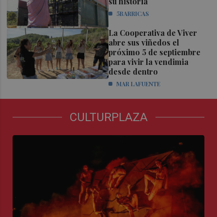
su historia
5BARRICAS
La Cooperativa de Viver
abre sus viñedos el
próximo 5 de septiembre
para vivir la vendimia
desde dentro
MAR LAFUENTE
CULTURPLAZA