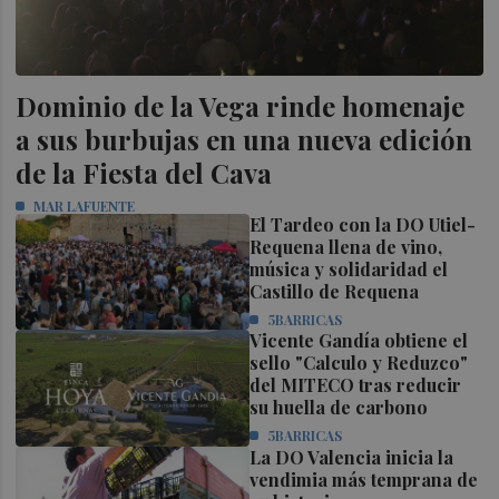
Dominio de la Vega rinde homenaje
a sus burbujas en una nueva edición
de la Fiesta del Cava
MAR LAFUENTE
El Tardeo con la DO Utiel-
Requena llena de vino,
música y solidaridad el
Castillo de Requena
5BARRICAS
Vicente Gandía obtiene el
sello "Calculo y Reduzco"
del MITECO tras reducir
su huella de carbono
5BARRICAS
La DO Valencia inicia la
vendimia más temprana de