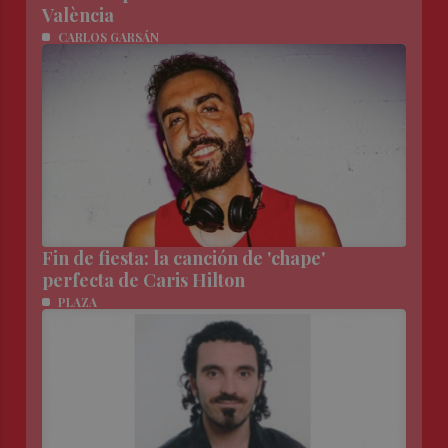
València
CARLOS GARSÁN
Fin de fiesta: la canción de 'chape'
perfecta de Caris Hilton
PLAZA