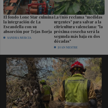
El fondo Lone Star culmina
La Unió reclama "medidas
la integración de La
urgentes" para salvar a la
Escandella con su
citricultura valenciana: "la
absorción por Tejas Borja
próxima cosecha será la
segunda más baja en dos
SANDRA MURCIA
décadas"
JOAN MESTRE