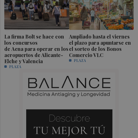
La firma Bolt se hace con
Ampliado hasta el viernes
los concursos
el plazo para apuntarse en
de Aena para operar en los
el sorteo de los Bonos
aeropuertos de Alicante-
Comercio VLC
Elche y Valencia
PLAZA
PLAZA