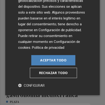
geolocalización precisos y características
del dispositivo. Sus elecciones se aplican
solo a este sitio web. Algunos proveedores
pueden basarse en el interés legítimo en
TIERRA DE EMPRESAS
lugar del consentimiento; tiene derecho a
oponerse en
Configuración de publicidad
.
Puede retirar su consentimiento en
cualquier momento en
Configuración de
cookies
.
Política de privacidad
ACEPTAR TODO
RECHAZAR TODO
CONFIGURAR
Formar el talento que impulsa la
gastronomía mediterránea
PLAZA