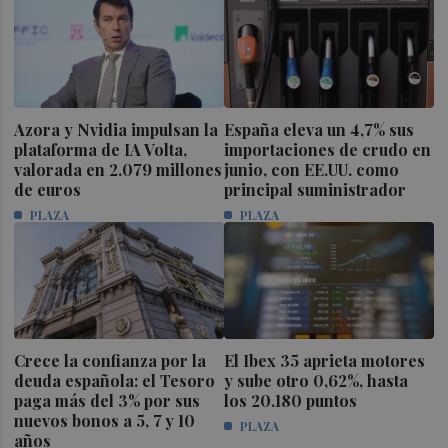
Azora y Nvidia impulsan la
España eleva un 4,7% sus
plataforma de IA Volta,
importaciones de crudo en
valorada en 2.079 millones
junio, con EE.UU. como
de euros
principal suministrador
PLAZA
PLAZA
Crece la confianza por la
El Ibex 35 aprieta motores
deuda española: el Tesoro
y sube otro 0,62%, hasta
paga más del 3% por sus
los 20.180 puntos
nuevos bonos a 5, 7 y 10
PLAZA
años