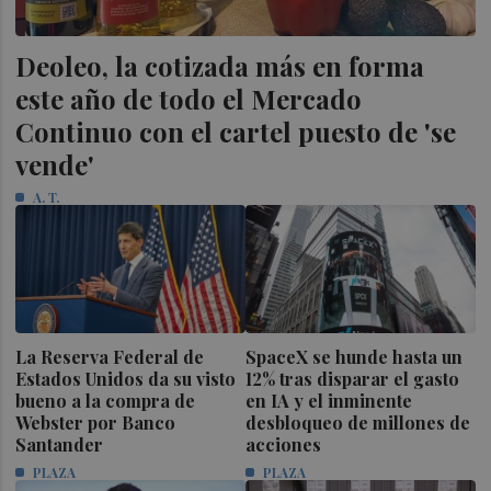
Deoleo, la cotizada más en forma
este año de todo el Mercado
Continuo con el cartel puesto de 'se
vende'
A. T.
La Reserva Federal de
SpaceX se hunde hasta un
Estados Unidos da su visto
12% tras disparar el gasto
bueno a la compra de
en IA y el inminente
Webster por Banco
desbloqueo de millones de
Santander
acciones
PLAZA
PLAZA