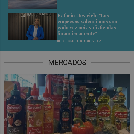
Kathrin Oestrich: "Las
empresas valencianas son
cada vez más sofisticadas
financieramente"
ELÍSABET RODRÍGUEZ
MERCADOS