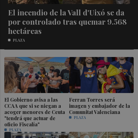
El incendio de la Vall d'Uixó se da
por controlado tras quemar 9.568
hectáreas
PLAZA
El Gobierno avisa a las
Ferran Torres será
CCAA que si se niegan a
imagen y embajador de la
acoger menores de Ceuta
Comunitat Valenciana
"tendrá que actuar de
PLAZA
oficio Fiscalía"
PLAZA