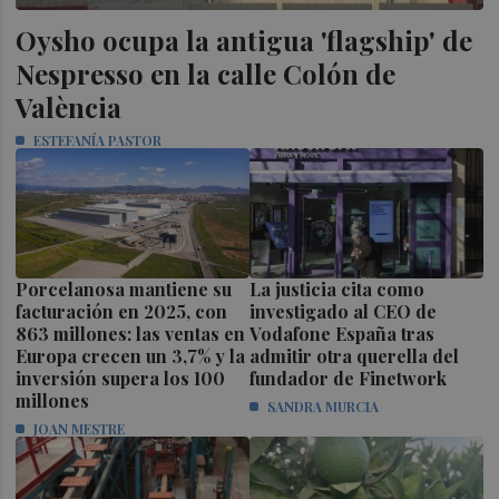
Oysho ocupa la antigua 'flagship' de
Nespresso en la calle Colón de
València
ESTEFANÍA PASTOR
Porcelanosa mantiene su
La justicia cita como
facturación en 2025, con
investigado al CEO de
863 millones: las ventas en
Vodafone España tras
Europa crecen un 3,7% y la
admitir otra querella del
inversión supera los 100
fundador de Finetwork
millones
SANDRA MURCIA
JOAN MESTRE