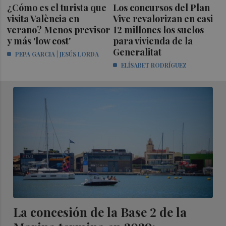
¿Cómo es el turista que
Los concursos del Plan
visita València en
Vive revalorizan en casi
verano? Menos previsor
12 millones los suelos
y más 'low cost'
para vivienda de la
Generalitat
PEPA GARCIA | JESÚS LORDA
ELÍSABET RODRÍGUEZ
La concesión de la Base 2 de la