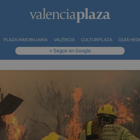
PLAZA INMOBILIARIA
VALÈNCIA
CULTURPLAZA
GUÍA HED
+ Seguir en Google