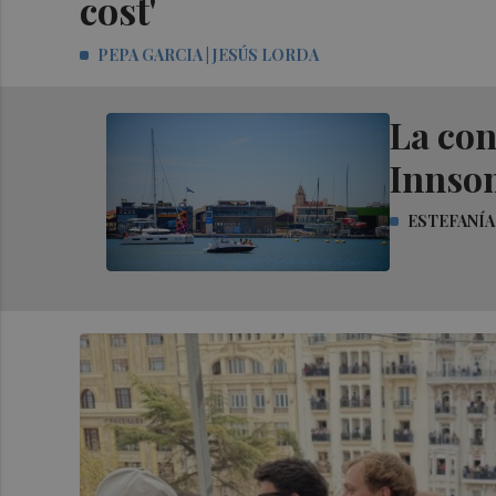
cost'
PEPA GARCIA | JESÚS LORDA
La con
Innsom
ESTEFANÍA