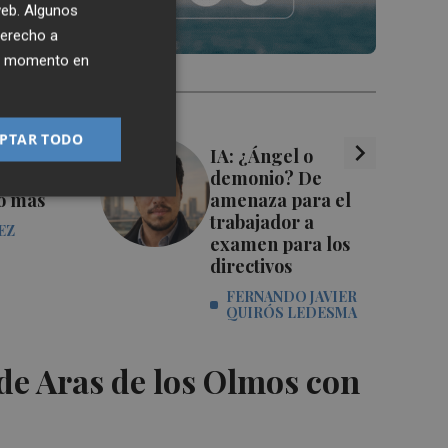
 web. Algunos
derecho a
ier momento en
PTAR TODO
chevron_right
ó el
IA: ¿Ángel o
 FIFA
demonio? De
o más
amenaza para el
trabajador a
EZ
examen para los
directivos
FERNANDO JAVIER
QUIRÓS LEDESMA
de Aras de los Olmos con