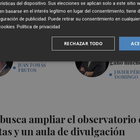
rísticas del dispositivo. Sus elecciones se aplican solo a este sitio
 basarse en el interés legítimo en lugar del consentimiento; tiene 
guración de publicidad
. Puede retirar su consentimiento en cualqu
cookies
.
Política de privacidad
RECHAZAR TODO
ACE
Con ternura y sin
España gan
cesar
Mundial, la
ganó much
JUAN TOMÁS
FRUTOS
JAVIER PÉR
DOMINGO
busca ampliar el observatorio 
tas y un aula de divulgación