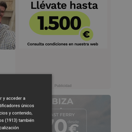
r y acceder a
tificadores únicos
cios y contenido,
os (1913)
también
calización