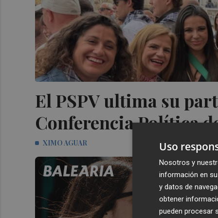
El PSPV ultima su parti
Conferencia Política d
XIMO AGUAR
Uso respons
Nosotros y nuestr
información en su 
y datos de navega
obtener informació
pueden procesar su