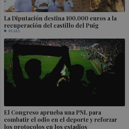
La Diputación destina 100.000 euros a la
recuperación del castillo del Puig
PLAZA
El Congreso aprueba una PNL para
combatir el odio en el deporte y reforzar
los protocolos en los estadios