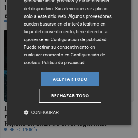
geolocalización precisos y características
liderazgo europeo en 5G, cloud, IA y
del dispositivo. Sus elecciones se aplican
ciberseguridad
solo a este sitio web. Algunos proveedores
NR-ECONOMÍA
pueden basarse en el interés legítimo en
lugar del consentimiento; tiene derecho a
oponerse en
Configuración de publicidad
.
Puede retirar su consentimiento en
cualquier momento en
Configuración de
cookies
.
Política de privacidad
ACEPTAR TODO
RECHAZAR TODO
La UPV, Nebrija y Comillas lideran el
CONFIGURAR
ranking de los mejores másteres de
España en 2026 de ciberseguridad
NR-ECONOMÍA