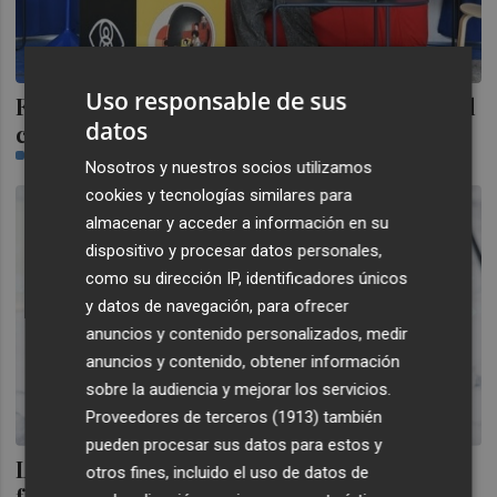
Uso responsable de sus
Félix Sabroso, premio Luna de València: "El
datos
cine es mi amante infiel"
PLAZA
Nosotros y nuestros socios utilizamos
cookies y tecnologías similares para
almacenar y acceder a información en su
dispositivo y procesar datos personales,
como su dirección IP, identificadores únicos
y datos de navegación, para ofrecer
anuncios y contenido personalizados, medir
anuncios y contenido, obtener información
sobre la audiencia y mejorar los servicios.
Proveedores de terceros (1913)
también
pueden procesar sus datos para estos y
Las telecos advierten de que la
otros fines, incluido el uso de datos de
fragmentación del sector compromete el