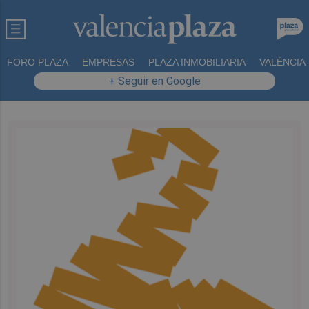
FORO PLAZA
EMPRESAS
PLAZA INMOBILIARIA
VALÈNCIA
+ Seguir en Google