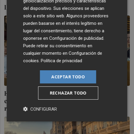
geolocalización precisos y características
Lo de Gaza
del dispositivo. Sus elecciones se aplican
solo a este sitio web. Algunos proveedores
pueden basarse en el interés legítimo en
lugar del consentimiento; tiene derecho a
oponerse en
Configuración de publicidad
.
Puede retirar su consentimiento en
cualquier momento en
Configuración de
cookies
.
Política de privacidad
ACEPTAR TODO
El diputado de Compromís Juan Bordera,
RECHAZAR TODO
entre los 21 españoles de la Flotilla que
regresa ya a España
CONFIGURAR