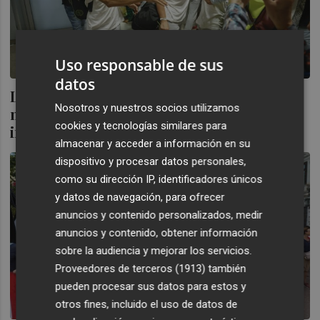
Uso responsable de sus
datos
Los españoles de la flotilla denuncian
Nosotros y nuestros socios utilizamos
malos tratos de Israel: "Una situación de
cookies y tecnologías similares para
intentar humillarnos y vejarnos"
almacenar y acceder a información en su
dispositivo y procesar datos personales,
como su dirección IP, identificadores únicos
y datos de navegación, para ofrecer
anuncios y contenido personalizados, medir
anuncios y contenido, obtener información
sobre la audiencia y mejorar los servicios.
Proveedores de terceros (1913)
también
pueden procesar sus datos para estos y
otros fines, incluido el uso de datos de