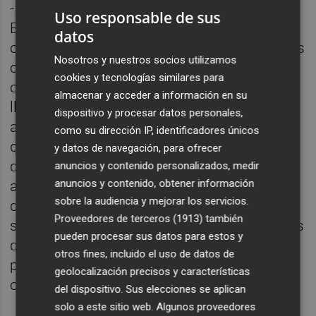
-Pues por ejemplo, en la frontera con
Uso responsable de sus
Ecuador, que es una de las zonas más
datos
calientes, me metí en la ciudad, que es de las
Nosotros y nuestros socios utilizamos
ciudades más peligrosas de Colombia, y
cookies y tecnologías similares para
cogí una lancha de una hora río adentro;
almacenar y acceder a información en su
llegas a lugares que dices, si me pasa algo
dispositivo y procesar datos personales,
aquí nadie se entera. Rincones inhóspitos
como su dirección IP, identificadores únicos
que gracias al proceso de paz y a la
y datos de navegación, para ofrecer
desmovilización se volvieron más o menos
anuncios y contenido personalizados, medir
anuncios y contenido, obtener información
accesibles. Y ahora no, ahora con el repunte
sobre la audiencia y mejorar los servicios.
de la violencia se está revirtiendo esa
Proveedores de terceros (1913)
también
situación, se están volviendo más peligrosos
pueden procesar sus datos para estos y
que antes, pero yo viví dos años de un
otros fines, incluido el uso de datos de
periodo de gracia en que sí que tuve la
geolocalización precisos y características
oportunidad de moverme muchísimo.
del dispositivo. Sus elecciones se aplican
solo a este sitio web. Algunos proveedores