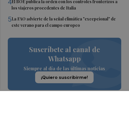
4
El BOE publica la orden con los controles fronterizos a
los viajeros procedentes de Italia
5
La FAO advierte de la señal climática "excepcional" de
este verano para el campo europeo
Suscríbete al canal de
Whatsapp
Siempre al día de las últimas noticias
¡Quiero suscribirme!