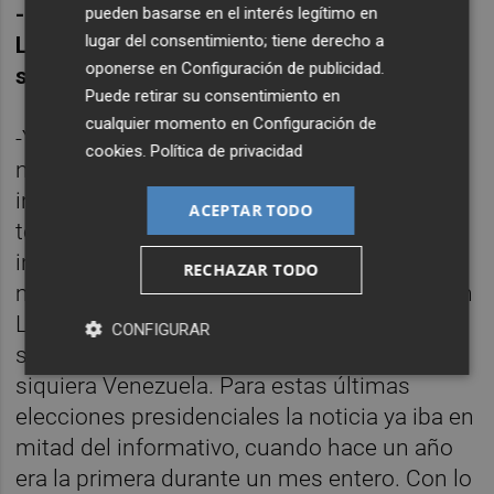
-¿Interesa en España lo que pasa en
pueden basarse en el interés legítimo en
lugar del consentimiento; tiene derecho a
Latinoamérica, o el interés reciente ha sido
oponerse en
Configuración de publicidad
.
solo por Venezuela?
Puede retirar su consentimiento en
cualquier momento en
Configuración de
-Yo creo que el español se ha vuelto muy
cookies
.
Política de privacidad
nacionalista en cuanto al consumo de
información, por el tema de Catalunya, el
ACEPTAR TODO
tema de los refugiados, los atentados... La
información internacional ha decaído
RECHAZAR TODO
muchísimo. Yo por ejemplo, el primer año en
Latinoamérica viajé para Cuatro por cinco o
CONFIGURAR
seis países. Les interesaba todo. Y ahora ni
siquiera Venezuela. Para estas últimas
elecciones presidenciales la noticia ya iba en
mitad del informativo, cuando hace un año
era la primera durante un mes entero. Con lo