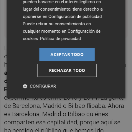
pueden basarse en el interés legítimo en
lugar del consentimiento; tiene derecho a
ha expuesto su obra sonora en el Reina
oponerse en
Configuración de publicidad
.
Sofía de Madrid, CCCB, el MUAC méxico df
Puede retirar su consentimiento en
y un largo etcétera
cualquier momento en
Configuración de
cookies
.
Política de privacidad
La interrupción, afortunadamente, solo ha
ACEPTAR TODO
durado un año, aunque sus consecuencias
han sido penosas:
"lo increíble es que ahora
RECHAZAR TODO
aquí y fuera nos llenábamos la boca
diciendo que Valencia era la capital en
CONFIGURAR
España del arte sonoro
y las músicas
experimentales entre 2010 y 2014. La gente
de Barcelona, Madrid o Bilbao flipaba. Ahora
es Barcelona, Madrid o Bilbao quiénes
comparten esa capitalidad, porque aquí se
ha perdido el público que hemos ido