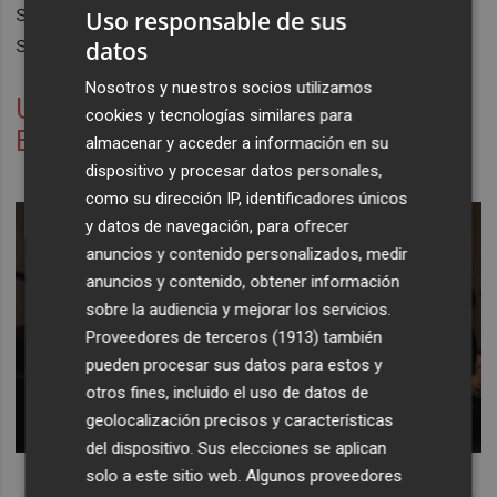
sosteníamos con un presupuesto
Uso responsable de sus
sumamente modesto".
datos
Nosotros y nuestros socios utilizamos
Una nueva etapa en el EACC y
cookies y tecnologías similares para
Ensems
almacenar y acceder a información en su
dispositivo y procesar datos personales,
como su dirección IP, identificadores únicos
y datos de navegación, para ofrecer
anuncios y contenido personalizados, medir
anuncios y contenido, obtener información
sobre la audiencia y mejorar los servicios.
Proveedores de terceros (1913)
también
pueden procesar sus datos para estos y
otros fines, incluido el uso de datos de
geolocalización precisos y características
del dispositivo. Sus elecciones se aplican
solo a este sitio web. Algunos proveedores