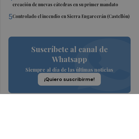
creación de nuevas cátedras en su primer mandato
5
Controlado el incendio en Sierra Engarcerán (Castellón)
Suscríbete al canal de
Whatsapp
Siempre al día de las últimas noticias
¡Quiero suscribirme!