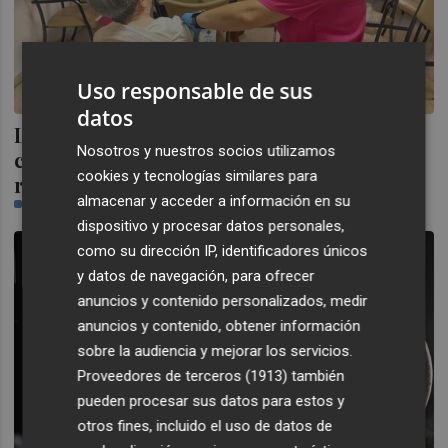
Uso responsable de sus
datos
La Generalitat iniciará el 1 de octubre la
Nosotros y nuestros socios utilizamos
campaña de vacunación frente a virus
cookies y tecnologías similares para
respiratorios en colectivos vulnerables
almacenar y acceder a información en su
PLAZA
dispositivo y procesar datos personales,
como su dirección IP, identificadores únicos
y datos de navegación, para ofrecer
anuncios y contenido personalizados, medir
anuncios y contenido, obtener información
sobre la audiencia y mejorar los servicios.
Proveedores de terceros (1913)
también
pueden procesar sus datos para estos y
otros fines, incluido el uso de datos de