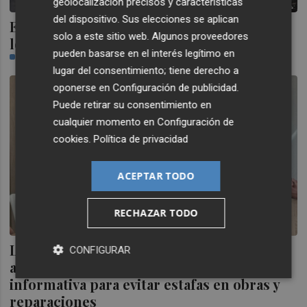
geolocalización precisos y características
del dispositivo. Sus elecciones se aplican
El euro se mantiene estable por encima de
solo a este sitio web. Algunos proveedores
los 1,17 dólares
pueden basarse en el interés legítimo en
PLAZA
lugar del consentimiento; tiene derecho a
oponerse en
Configuración de publicidad
.
Puede retirar su consentimiento en
cualquier momento en
Configuración de
cookies
.
Política de privacidad
ACEPTAR TODO
RECHAZAR TODO
La Mancomunitat y el Comisionado
CONFIGURAR
acuerdan impulsar una campaña
informativa para evitar estafas en obras y
reparaciones