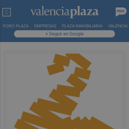
FORO PLAZA
EMPRESAS
PLAZA INMOBILIARIA
VALÈNCIA
+ Seguir en Google