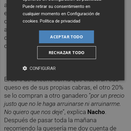
apartarlas. Las crías que acaban de nacer
Puede retirar su consentimiento en
están en una habitación separada con una
cualquier momento en
Configuración de
chimenea para darles calor. Tienen un
cookies
.
Política de privacidad
aspecto tan adorable que durante un rato mi
ACEPTAR TODO
conciencia se plantea seriamente dejar de
comer cordero lechal.
RECHAZAR TODO
CONFIGURAR
El 80% de la leche con la que elaboran sus
queso es de sus propias cabras, el otro 20%
se lo compran a otro ganadero “
por un precio
justo que no le haga arruinarse ni arruinarme.
No quiero que nos deje
”, explica
Nacho
.
Después de pasar toda la mañana
recorriendo la quesería me doy cuenta de