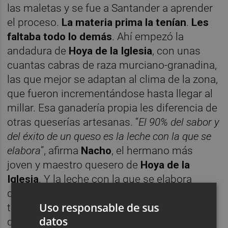
las maletas y se fue a Santander a aprender
el proceso.
La materia prima la tenían
.
Les
faltaba todo lo demás
. Ahí empezó la
andadura de
Hoya de la Iglesia
, con unas
cuantas cabras de raza murciano-granadina,
las que mejor se adaptan al clima de la zona,
que fueron incrementándose hasta llegar al
millar. Esa ganadería propia les diferencia de
otras queserías artesanas. “
El 90% del sabor y
del éxito de un queso es la leche con la que se
elabora
”, afirma
Nacho
, el hermano más
joven y maestro quesero de
Hoya de la
Iglesia
. Y la leche con la que se elabora
depende por supuesto de la vida que hayan
Uso responsable de sus
tenido los animales. De lo que comen, de lo
datos
que se mueven, de cómo se aparean, del