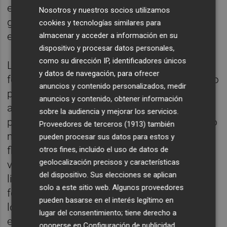
estrés que hayan sufrido y de la selección
Nosotros y nuestros socios utilizamos
genética que se haga de ellos. Y ahí, claro,
cookies y tecnologías similares para
entra la mano (y la sensibilidad) del hombre.
almacenar y acceder a información en su
dispositivo y procesar datos personales,
como su dirección IP, identificadores únicos
Las pertenecientes a esta quesería parecen
y datos de navegación, para ofrecer
felices. Son estabuladas, pero tienen espacio
anuncios y contenido personalizados, medir
para moverse. Están bien alimentadas con
anuncios y contenido, obtener información
avena, alfalfa y maíz, pero en forma de
sobre la audiencia y mejorar los servicios.
pienso. Si no, las más fuertes se comerían lo
Proveedores de terceros (1913)
también
mejor y dejarían los restos para las más
pueden procesar sus datos para estos y
flojas. Como ocurre en la vida misma. De
otros fines, incluido el uso de datos de
geolocalización precisos y características
vez en cuando las sacan para que ayuden a
del dispositivo. Sus elecciones se aplican
limpiar al monte en caso de un incendio
solo a este sitio web. Algunos proveedores
forestal, pero hay que tener cuidado porque
pueden basarse en el interés legítimo en
los matorrales pueden dañar sus ubres y en
lugar del consentimiento; tiene derecho a
ese caso, dejarían de dar leche y habría que
oponerse en
Configuración de publicidad
.