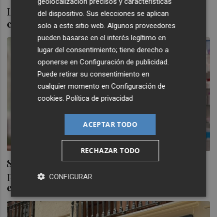
geolocalización precisos y características
La calle Colón de València, entre las vías
del dispositivo. Sus elecciones se aplican
comerciales más caras de España
solo a este sitio web. Algunos proveedores
pueden basarse en el interés legítimo en
lugar del consentimiento; tiene derecho a
oponerse en
Configuración de publicidad
.
Puede retirar su consentimiento en
cualquier momento en
Configuración de
cookies
.
Política de privacidad
ACEPTAR TODO
RECHAZAR TODO
Seis empresas valencianas, galardonadas
por su capacidad de adaptación al cambio
CONFIGURAR
en el pequeño comercio en Retail Future