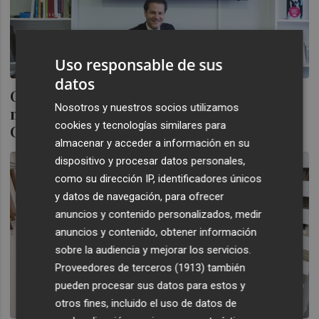
Uso responsable de sus
datos
Ceballos (Aecc): "La inversión vuelve a
Nosotros y nuestros socios utilizamos
mirar a los centros comerciales y la
cookies y tecnologías similares para
Comunitat es muy atractiva”
almacenar y acceder a información en su
dispositivo y procesar datos personales,
como su dirección IP, identificadores únicos
y datos de navegación, para ofrecer
anuncios y contenido personalizados, medir
anuncios y contenido, obtener información
sobre la audiencia y mejorar los servicios.
Proveedores de terceros (1913)
también
pueden procesar sus datos para estos y
otros fines, incluido el uso de datos de