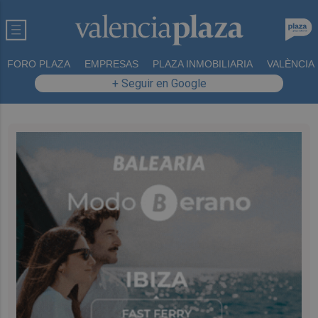
FORO PLAZA
EMPRESAS
PLAZA INMOBILIARIA
VALÈNCIA
+ Seguir en Google