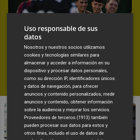
Uso responsable de sus
datos
Nosotros y nuestros socios utilizamos
PRETEMPORADA | CD CASTELLÓN 1-3 LEVANTE UD
cookies y tecnologías similares para
El Levante UD pone el broche a la
almacenar y acceder a información en su
pretemporada con un triunfo ante
dispositivo y procesar datos personales,
el Castellón
como su dirección IP, identificadores únicos
y datos de navegación, para ofrecer
SERGIO BOTELLA
anuncios y contenido personalizados, medir
anuncios y contenido, obtener información
sobre la audiencia y mejorar los servicios.
Proveedores de terceros (1913)
también
pueden procesar sus datos para estos y
otros fines, incluido el uso de datos de