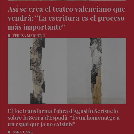
Así se crea el teatro valenciano que
vendrá: “La escritura es el proceso
más importante”
TERESA MADUEÑO
El foc transforma l’obra d’Agustín Serisuelo
sobre la Serra d’Espadà: "És un homenatge a
un espai que ja no existeix"
SARA CANO