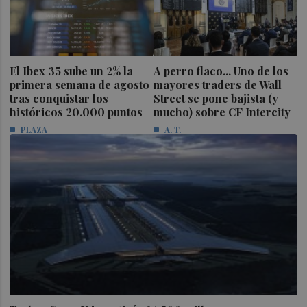
El Ibex 35 sube un 2% la
A perro flaco... Uno de los
primera semana de agosto
mayores traders de Wall
tras conquistar los
Street se pone bajista (y
históricos 20.000 puntos
mucho) sobre CF Intercity
PLAZA
A. T.