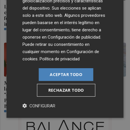
geolocalización precisos y características
La búsqueda del impacto
Marián Cano: "No
del dispositivo. Sus elecciones se aplican
científico puede reducir la
permitiremos ligar los
solo a este sitio web. Algunos proveedores
felicidad del personal
apartamentos turísticos a
pueden basarse en el interés legítimo en
investigador
un problema de vivienda
PLAZA
que el Gobierno no
lugar del consentimiento; tiene derecho a
afronta"
oponerse en
Configuración de publicidad
.
PLAZA
Puede retirar su consentimiento en
cualquier momento en
Configuración de
cookies
.
Política de privacidad
ACEPTAR TODO
Morant, convencida de que
El pequeño ahorrador
la gestión de la dana será
vuelve a las letras del
RECHAZAR TODO
"el estoque definitivo" al
Tesoro y demanda 15.000
PP en las urnas: "Habrá
millones en 6 meses
Botànic III"
PLAZA
CONFIGURAR
PLAZA