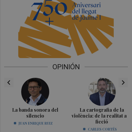
OPINIÓN
chevron_left
chevron_right
La banda sonora del
La cartografia de la
silencio
violència: de la realitat a la
ficció
JUAN ENRIQUE RUIZ
CARLES CORTÉS