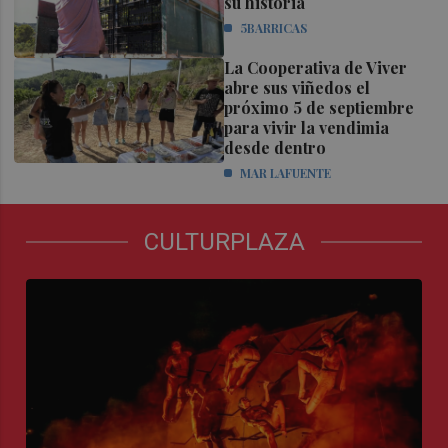
su historia
5BARRICAS
La Cooperativa de Viver
abre sus viñedos el
próximo 5 de septiembre
para vivir la vendimia
desde dentro
MAR LAFUENTE
CULTURPLAZA