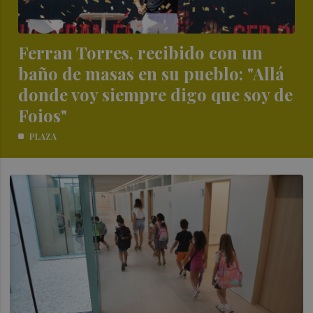
Ferran Torres, recibido con un
baño de masas en su pueblo: "Allá
donde voy siempre digo que soy de
Foios"
PLAZA