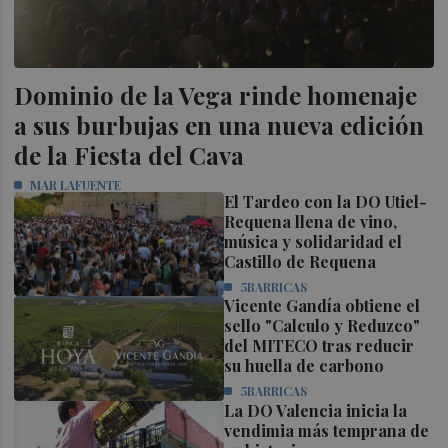
Dominio de la Vega rinde homenaje
a sus burbujas en una nueva edición
de la Fiesta del Cava
MAR LAFUENTE
El Tardeo con la DO Utiel-
Requena llena de vino,
música y solidaridad el
Castillo de Requena
5BARRICAS
Vicente Gandía obtiene el
sello "Calculo y Reduzco"
del MITECO tras reducir
su huella de carbono
5BARRICAS
La DO Valencia inicia la
vendimia más temprana de