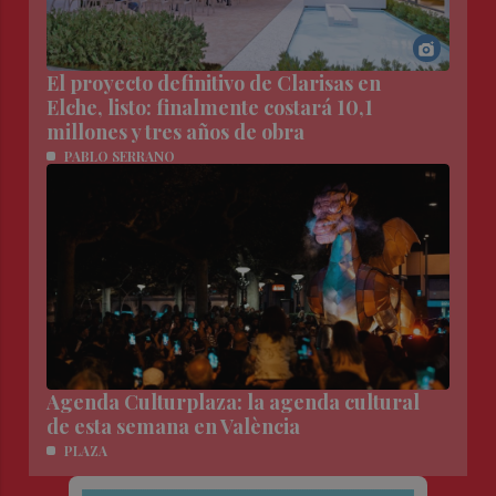
El proyecto definitivo de Clarisas en
Elche, listo: finalmente costará 10,1
millones y tres años de obra
PABLO SERRANO
Agenda Culturplaza: la agenda cultural
de esta semana en València
PLAZA