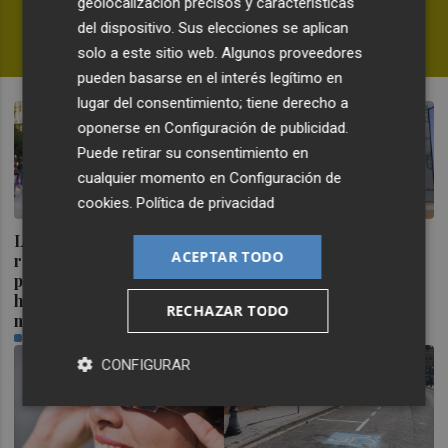
geolocalización precisos y características
dudas en la WNBA
del dispositivo. Sus elecciones se aplican
FERNANDO MIÑANA
solo a este sitio web. Algunos proveedores
pueden basarse en el interés legítimo en
lugar del consentimiento; tiene derecho a
oponerse en
Configuración de publicidad
.
Puede retirar su consentimiento en
cualquier momento en
Configuración de
cookies
.
Política de privacidad
La Comunitat Valenciana
Ceuta señala que al
ACEPTAR TODO
recibe el 18,2 % de
Gobierno le "consta" el
población extranjera que
llamamiento por redes a
ha llegado en últimos 12
una nueva entrada masiva
RECHAZAR TODO
meses
el 15 de agosto
PLAZA
PLAZA
CONFIGURAR