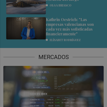
OLGA BRIASCO
Kathrin Oestrich: "Las
empresas valencianas son
cada vez más sofisticadas
financieramente"
ELÍSABET RODRÍGUEZ
MERCADOS