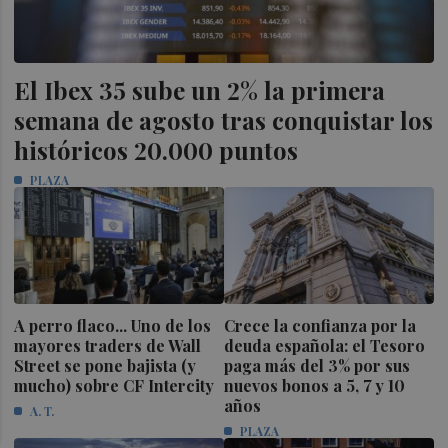
El Ibex 35 sube un 2% la primera
semana de agosto tras conquistar los
históricos 20.000 puntos
PLAZA
A perro flaco... Uno de los
Crece la confianza por la
mayores traders de Wall
deuda española: el Tesoro
Street se pone bajista (y
paga más del 3% por sus
mucho) sobre CF Intercity
nuevos bonos a 5, 7 y 10
años
A. T.
PLAZA