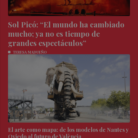
Sol Picó: “El mundo ha cambiado
mucho; ya no es tiempo de
grandes espectáculos”
TERESA MADUEÑO
El arte como mapa: de los modelos de Nantes y
Oviedo al futuro de València