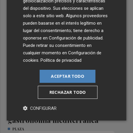
geolocalización precisos y características
del dispositivo. Sus elecciones se aplican
solo a este sitio web. Algunos proveedores
pueden basarse en el interés legítimo en
TIERRA DE EMPRESAS
lugar del consentimiento; tiene derecho a
oponerse en
Configuración de publicidad
.
Puede retirar su consentimiento en
cualquier momento en
Configuración de
cookies
.
Política de privacidad
ACEPTAR TODO
RECHAZAR TODO
CONFIGURAR
Formar el talento que impulsa la
gastronomía mediterránea
PLAZA