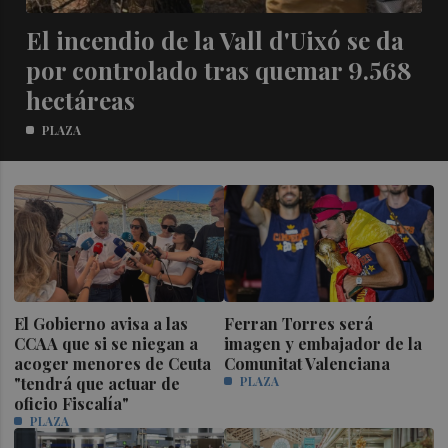
El incendio de la Vall d'Uixó se da
por controlado tras quemar 9.568
hectáreas
PLAZA
El Gobierno avisa a las
Ferran Torres será
CCAA que si se niegan a
imagen y embajador de la
acoger menores de Ceuta
Comunitat Valenciana
"tendrá que actuar de
PLAZA
oficio Fiscalía"
PLAZA