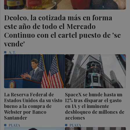
Deoleo, la cotizada más en forma
este año de todo el Mercado
Continuo con el cartel puesto de 'se
vende'
A. T.
La Reserva Federal de
SpaceX se hunde hasta un
Estados Unidos da su visto
12% tras disparar el gasto
bueno a la compra de
en IA y el inminente
Webster por Banco
desbloqueo de millones de
Santander
acciones
PLAZA
PLAZA