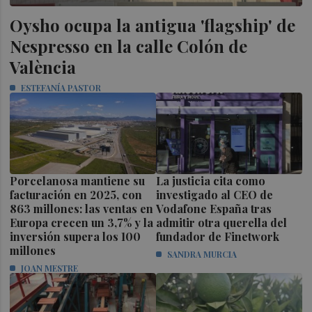
Oysho ocupa la antigua 'flagship' de
Nespresso en la calle Colón de
València
ESTEFANÍA PASTOR
Porcelanosa mantiene su
La justicia cita como
facturación en 2025, con
investigado al CEO de
863 millones: las ventas en
Vodafone España tras
Europa crecen un 3,7% y la
admitir otra querella del
inversión supera los 100
fundador de Finetwork
millones
SANDRA MURCIA
JOAN MESTRE