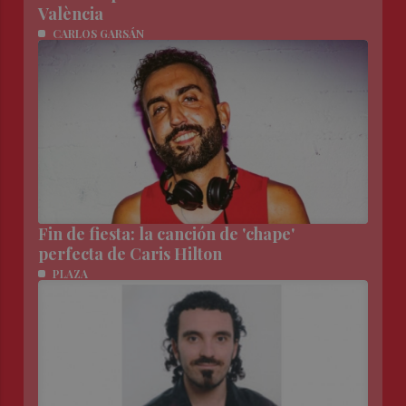
València
CARLOS GARSÁN
Fin de fiesta: la canción de 'chape'
perfecta de Caris Hilton
PLAZA