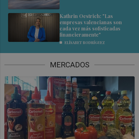
Kathrin Oestrich: "Las
empresas valencianas son
cada vez más sofisticadas
financieramente"
ELÍSABET RODRÍGUEZ
MERCADOS