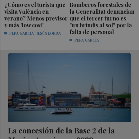
¿Cómo es el turista que
Bomberos forestales de
visita València en
la Generalitat denuncian
verano? Menos previsor
que el tercer turno es
y más 'low cost'
"un brindis al sol" por la
falta de personal
PEPA GARCIA | JESÚS LORDA
PEPA GARCIA
La concesión de la Base 2 de la