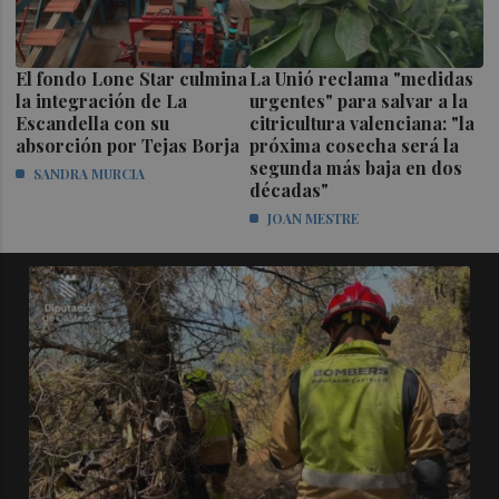
El fondo Lone Star culmina
La Unió reclama "medidas
la integración de La
urgentes" para salvar a la
Escandella con su
citricultura valenciana: "la
absorción por Tejas Borja
próxima cosecha será la
segunda más baja en dos
SANDRA MURCIA
décadas"
JOAN MESTRE