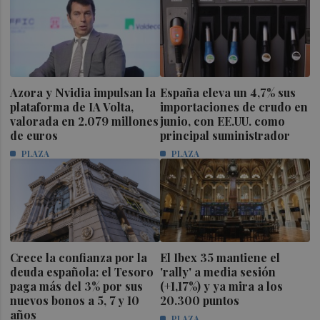
Azora y Nvidia impulsan la
España eleva un 4,7% sus
plataforma de IA Volta,
importaciones de crudo en
valorada en 2.079 millones
junio, con EE.UU. como
de euros
principal suministrador
PLAZA
PLAZA
Crece la confianza por la
El Ibex 35 mantiene el
deuda española: el Tesoro
'rally' a media sesión
paga más del 3% por sus
(+1,17%) y ya mira a los
nuevos bonos a 5, 7 y 10
20.300 puntos
años
PLAZA