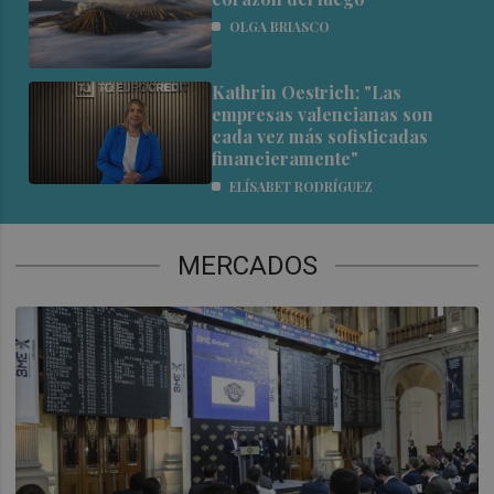
OLGA BRIASCO
Kathrin Oestrich: "Las
empresas valencianas son
cada vez más sofisticadas
financieramente"
ELÍSABET RODRÍGUEZ
MERCADOS