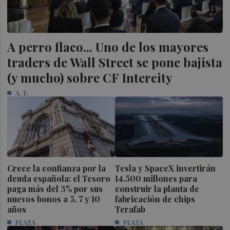
A perro flaco... Uno de los mayores
traders de Wall Street se pone bajista
(y mucho) sobre CF Intercity
A. T.
Crece la confianza por la
Tesla y SpaceX invertirán
deuda española: el Tesoro
14.500 millones para
paga más del 3% por sus
construir la planta de
nuevos bonos a 5, 7 y 10
fabricación de chips
años
Terafab
PLAZA
PLAZA