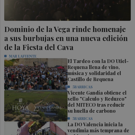
Dominio de la Vega rinde homenaje
a sus burbujas en una nueva edición
de la Fiesta del Cava
MAR LAFUENTE
El Tardeo con la DO Utiel-
Requena llena de vino,
música y solidaridad el
Castillo de Requena
5BARRICAS
Vicente Gandía obtiene el
sello "Calculo y Reduzco"
del MITECO tras reducir
su huella de carbono
5BARRICAS
La DO Valencia inicia la
vendimia más temprana de