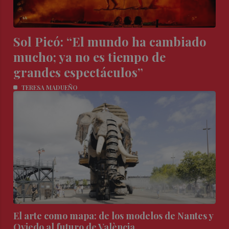
Sol Picó: “El mundo ha cambiado
mucho; ya no es tiempo de
grandes espectáculos”
TERESA MADUEÑO
El arte como mapa: de los modelos de Nantes y
Oviedo al futuro de València