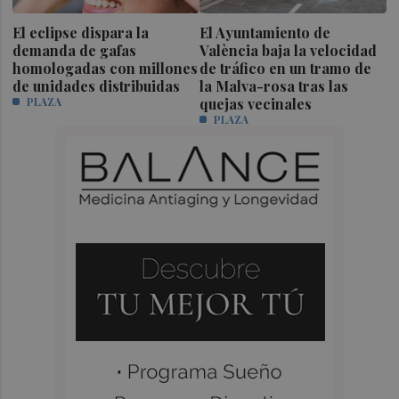
El eclipse dispara la
El Ayuntamiento de
demanda de gafas
València baja la velocidad
homologadas con millones
de tráfico en un tramo de
de unidades distribuidas
la Malva-rosa tras las
PLAZA
quejas vecinales
PLAZA