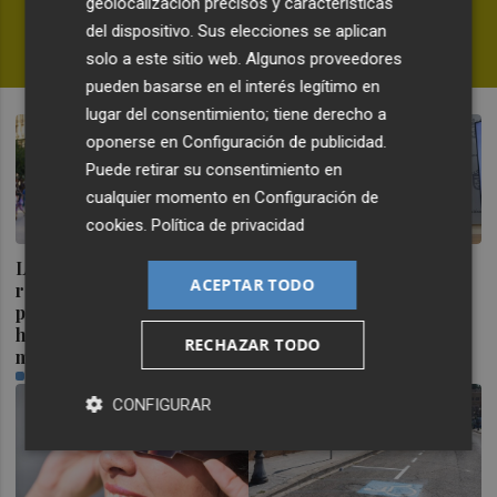
geolocalización precisos y características
dudas en la WNBA
del dispositivo. Sus elecciones se aplican
FERNANDO MIÑANA
solo a este sitio web. Algunos proveedores
pueden basarse en el interés legítimo en
lugar del consentimiento; tiene derecho a
oponerse en
Configuración de publicidad
.
Puede retirar su consentimiento en
cualquier momento en
Configuración de
cookies
.
Política de privacidad
La Comunitat Valenciana
Ceuta señala que al
ACEPTAR TODO
recibe el 18,2 % de
Gobierno le "consta" el
población extranjera que
llamamiento por redes a
ha llegado en últimos 12
una nueva entrada masiva
RECHAZAR TODO
meses
el 15 de agosto
PLAZA
PLAZA
CONFIGURAR