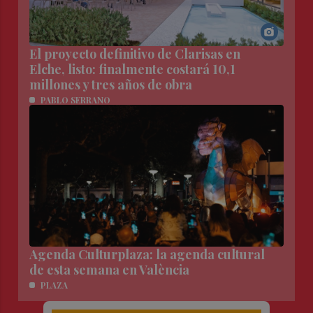
El proyecto definitivo de Clarisas en
Elche, listo: finalmente costará 10,1
millones y tres años de obra
PABLO SERRANO
Agenda Culturplaza: la agenda cultural
de esta semana en València
PLAZA