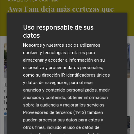
ANÁLISIS | LA CANTINA
Awa Fam deja más certezas que
dudas en la WNBA
Uso responsable de sus
FERNANDO MIÑANA
datos
Nosotros y nuestros socios utilizamos
cookies y tecnologías similares para
almacenar y acceder a información en su
dispositivo y procesar datos personales,
como su dirección IP, identificadores únicos
y datos de navegación, para ofrecer
La Comunitat Valenciana
Ceuta señala que al
anuncios y contenido personalizados, medir
recibe el 18,2 % de
Gobierno le "consta" el
población extranjera que
llamamiento por redes a
anuncios y contenido, obtener información
ha llegado en últimos 12
una nueva entrada masiva
sobre la audiencia y mejorar los servicios.
meses
el 15 de agosto
Proveedores de terceros (1913)
también
PLAZA
PLAZA
pueden procesar sus datos para estos y
otros fines, incluido el uso de datos de