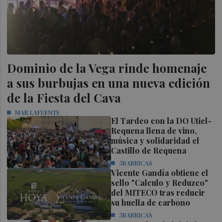
Dominio de la Vega rinde homenaje
a sus burbujas en una nueva edición
de la Fiesta del Cava
MAR LAFUENTE
El Tardeo con la DO Utiel-
Requena llena de vino,
música y solidaridad el
Castillo de Requena
5BARRICAS
Vicente Gandía obtiene el
sello "Calculo y Reduzco"
del MITECO tras reducir
su huella de carbono
5BARRICAS