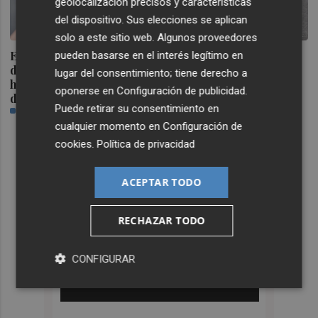
geolocalización precisos y características
del dispositivo. Sus elecciones se aplican
solo a este sitio web. Algunos proveedores
El eclipse dispara la
El Ayuntamiento de
pueden basarse en el interés legítimo en
demanda de gafas
València baja la velocidad
lugar del consentimiento; tiene derecho a
homologadas con millones
de tráfico en un tramo de
oponerse en
Configuración de publicidad
.
de unidades distribuidas
la Malva-rosa tras las
Puede retirar su consentimiento en
PLAZA
quejas vecinales
PLAZA
cualquier momento en
Configuración de
cookies
.
Política de privacidad
ACEPTAR TODO
RECHAZAR TODO
CONFIGURAR