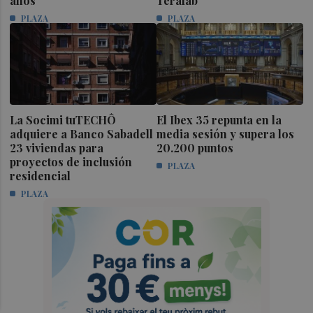
años
Terafab
PLAZA
PLAZA
La Socimi tuTECHÔ
El Ibex 35 repunta en la
adquiere a Banco Sabadell
media sesión y supera los
23 viviendas para
20.200 puntos
proyectos de inclusión
PLAZA
residencial
PLAZA