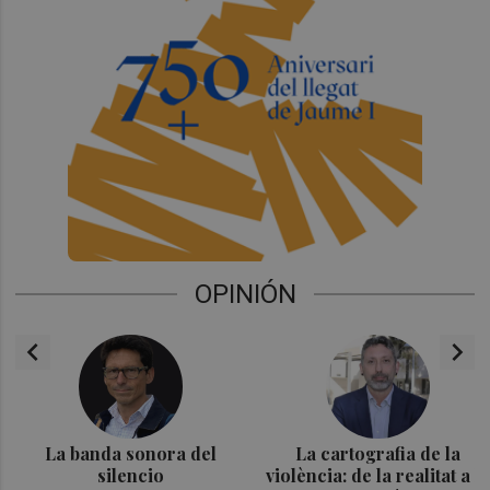
OPINIÓN
chevron_left
chevron_right
La banda sonora del
La cartografia de la
silencio
violència: de la realitat a la