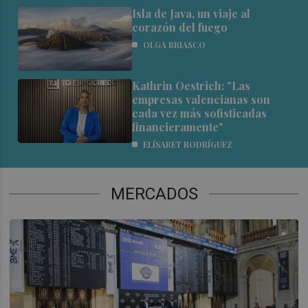
Isla de Java, un viaje al
corazón del fuego
OLGA BRIASCO
Kathrin Oestrich: "Las
empresas valencianas son
cada vez más sofisticadas
financieramente"
ELÍSABET RODRÍGUEZ
MERCADOS