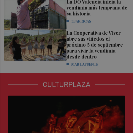
La DO Valencia inicia la
vendimia más temprana de
su historia
5BARRICAS
La Cooperativa de Viver
abre sus viñedos el
próximo 5 de septiembre
para vivir la vendimia
desde dentro
MAR LAFUENTE
CULTURPLAZA