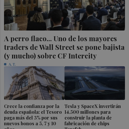
A perro flaco... Uno de los mayores
traders de Wall Street se pone bajista
(y mucho) sobre CF Intercity
A. T.
Crece la confianza por la
Tesla y SpaceX invertirán
deuda española: el Tesoro
14.500 millones para
paga más del 3% por sus
construir la planta de
nuevos bonos a 5, 7 y 10
fabricación de chips