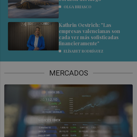
OLGA BRIASCO
Kathrin Oestrich: "Las
empresas valencianas son
cada vez más sofisticadas
financieramente"
ELÍSABET RODRÍGUEZ
MERCADOS