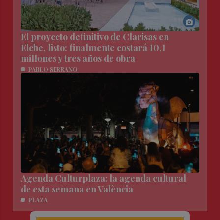
El proyecto definitivo de Clarisas en
Elche, listo: finalmente costará 10,1
millones y tres años de obra
PABLO SERRANO
Agenda Culturplaza: la agenda cultural
de esta semana en València
PLAZA