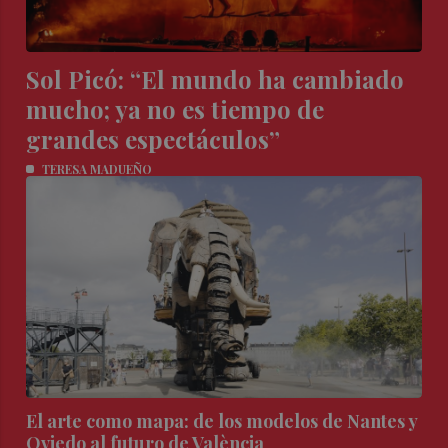
Sol Picó: “El mundo ha cambiado
mucho; ya no es tiempo de
grandes espectáculos”
TERESA MADUEÑO
El arte como mapa: de los modelos de Nantes y
Oviedo al futuro de València