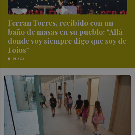
Ferran Torres, recibido con un
baño de masas en su pueblo: "Allá
donde voy siempre digo que soy de
Foios"
PLAZA