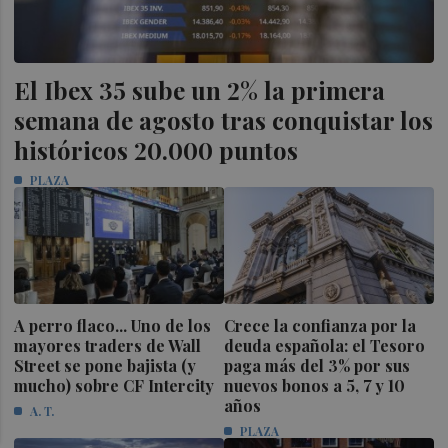
El Ibex 35 sube un 2% la primera
semana de agosto tras conquistar los
históricos 20.000 puntos
PLAZA
A perro flaco... Uno de los
Crece la confianza por la
mayores traders de Wall
deuda española: el Tesoro
Street se pone bajista (y
paga más del 3% por sus
mucho) sobre CF Intercity
nuevos bonos a 5, 7 y 10
años
A. T.
PLAZA