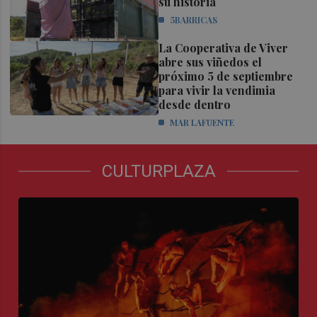
su historia
5BARRICAS
La Cooperativa de Viver
abre sus viñedos el
próximo 5 de septiembre
para vivir la vendimia
desde dentro
MAR LAFUENTE
CULTURPLAZA