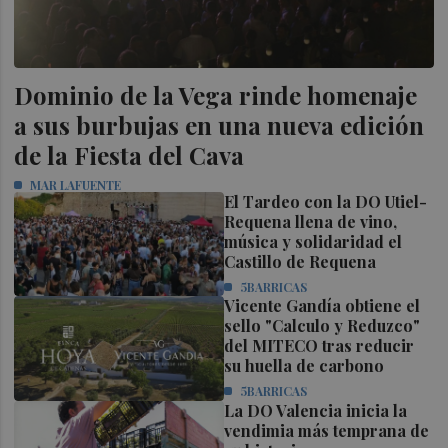
Dominio de la Vega rinde homenaje
a sus burbujas en una nueva edición
de la Fiesta del Cava
MAR LAFUENTE
El Tardeo con la DO Utiel-
Requena llena de vino,
música y solidaridad el
Castillo de Requena
5BARRICAS
Vicente Gandía obtiene el
sello "Calculo y Reduzco"
del MITECO tras reducir
su huella de carbono
5BARRICAS
La DO Valencia inicia la
vendimia más temprana de