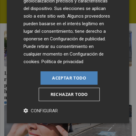
geolocalización precisos y características
dudas en la WNBA
del dispositivo. Sus elecciones se aplican
FERNANDO MIÑANA
solo a este sitio web. Algunos proveedores
pueden basarse en el interés legítimo en
lugar del consentimiento; tiene derecho a
oponerse en
Configuración de publicidad
.
Puede retirar su consentimiento en
cualquier momento en
Configuración de
cookies
.
Política de privacidad
La Comunitat Valenciana
Ceuta señala que al
ACEPTAR TODO
recibe el 18,2 % de
Gobierno le "consta" el
población extranjera que
llamamiento por redes a
ha llegado en últimos 12
una nueva entrada masiva
RECHAZAR TODO
meses
el 15 de agosto
PLAZA
PLAZA
CONFIGURAR