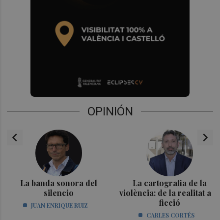
OPINIÓN
chevron_left
chevron_right
La banda sonora del
La cartografia de la
silencio
violència: de la realitat a la
ficció
JUAN ENRIQUE RUIZ
CARLES CORTÉS