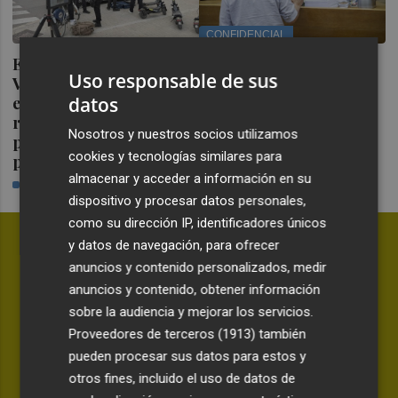
CONFIDENCIAL
El TARC obliga a
El PPCV asciende a su
Uso responsable de sus
València a readmitir a la
jefa de prensa a
datos
empresa excluida y
secretaria del
reanuda el concurso
vicepresidente de Les
Nosotros y nuestros socios utilizamos
para comprar un furgón
Corts, Alfredo Castelló
cookies y tecnologías similares para
policial
PLAZA
almacenar y acceder a información en su
PEPA GARCIA
dispositivo y procesar datos personales,
como su dirección IP, identificadores únicos
y datos de navegación, para ofrecer
anuncios y contenido personalizados, medir
anuncios y contenido, obtener información
sobre la audiencia y mejorar los servicios.
Proveedores de terceros (1913)
también
pueden procesar sus datos para estos y
otros fines, incluido el uso de datos de