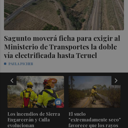
Sagunto moverá ficha para exigir al
Ministerio de Transportes la doble
vía electrificada hasta Teruel
PAULA PICHER
chevron_left
chevron_right
e
Los incendios de Sierra
El suelo
Engarcerán y Culla
"extremadamente seco"
evolucionan
favorece que los rayos