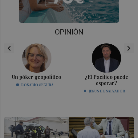
OPINIÓN
chevron_left
chevron_right
Un póker geopolítico
¿El Pacífico puede
esperar?
ROSARIO SEGURA
JESÚS DE SALVADOR