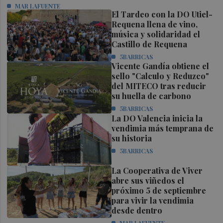
MAR LAFUENTE
El Tardeo con la DO Utiel-
Requena llena de vino,
música y solidaridad el
Castillo de Requena
5BARRICAS
Vicente Gandía obtiene el
sello "Calculo y Reduzco"
del MITECO tras reducir
su huella de carbono
5BARRICAS
La DO Valencia inicia la
vendimia más temprana de
su historia
5BARRICAS
La Cooperativa de Viver
abre sus viñedos el
próximo 5 de septiembre
para vivir la vendimia
desde dentro
MAR LAFUENTE