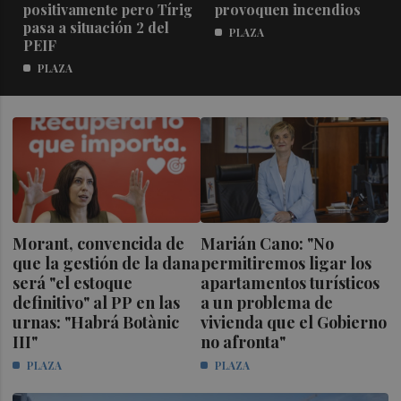
ad
positivamente pero Tírig
provoquen incendios
pasa a situación 2 del
PLAZA
PEIF
PLAZA
Morant, convencida de
Marián Cano: "No
que la gestión de la dana
permitiremos ligar los
será "el estoque
apartamentos turísticos
definitivo" al PP en las
a un problema de
urnas: "Habrá Botànic
vivienda que el Gobierno
III"
no afronta"
PLAZA
PLAZA