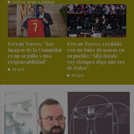
FOTOS: MARGA FERRER
Ferran Torres: “Ser
Ferran Torres, recibido
imagen de la Comunitat
con un baño de masas en
es un orgullo y una
su pueblo: "Allá donde
responsabilidad”
voy siempre digo que soy
de Foios"
PLAZA
PLAZA