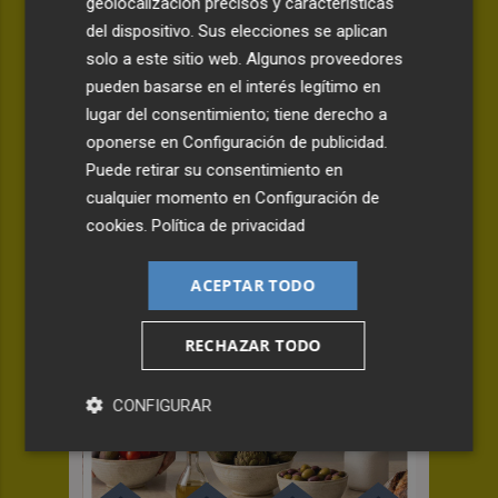
geolocalización precisos y características
del dispositivo. Sus elecciones se aplican
TROFEU TARONJA | VALENCIA CF - NEWCASTLE
solo a este sitio web. Algunos proveedores
El Valencia CF regresa a Mestalla
pueden basarse en el interés legítimo en
para afrontar el Trofeu Taronja
lugar del consentimiento; tiene derecho a
oponerse en
Configuración de publicidad
.
ante el Newcastle
Puede retirar su consentimiento en
SERGIO BOTELLA
cualquier momento en
Configuración de
cookies
.
Política de privacidad
ACEPTAR TODO
RECHAZAR TODO
CONFIGURAR