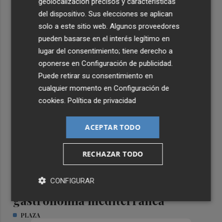
geolocalización precisos y características
del dispositivo. Sus elecciones se aplican
solo a este sitio web. Algunos proveedores
pueden basarse en el interés legítimo en
TIERRA DE EMPRESAS
lugar del consentimiento; tiene derecho a
oponerse en
Configuración de publicidad
.
Puede retirar su consentimiento en
cualquier momento en
Configuración de
cookies
.
Política de privacidad
ACEPTAR TODO
RECHAZAR TODO
CONFIGURAR
Formar el talento que impulsa la
gastronomía mediterránea
PLAZA