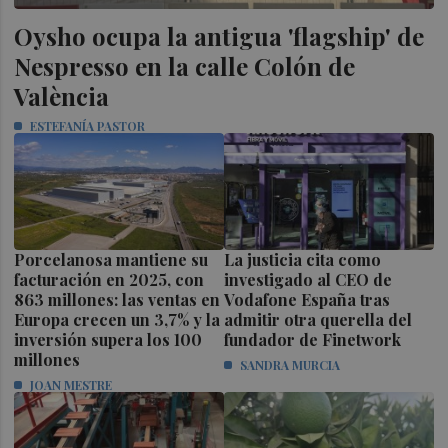
Oysho ocupa la antigua 'flagship' de
Nespresso en la calle Colón de
València
ESTEFANÍA PASTOR
Porcelanosa mantiene su
La justicia cita como
facturación en 2025, con
investigado al CEO de
863 millones: las ventas en
Vodafone España tras
Europa crecen un 3,7% y la
admitir otra querella del
inversión supera los 100
fundador de Finetwork
millones
SANDRA MURCIA
JOAN MESTRE