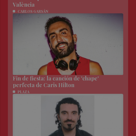
València
CARLOS GARSÁN
Fin de fiesta: la canción de 'chape'
perfecta de Caris Hilton
PLAZA