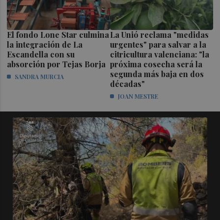
El fondo Lone Star culmina
La Unió reclama "medidas
la integración de La
urgentes" para salvar a la
Escandella con su
citricultura valenciana: "la
absorción por Tejas Borja
próxima cosecha será la
segunda más baja en dos
SANDRA MURCIA
décadas"
JOAN MESTRE