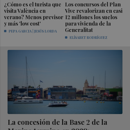
¿Cómo es el turista que
Los concursos del Plan
visita València en
Vive revalorizan en casi
verano? Menos previsor
12 millones los suelos
y más 'low cost'
para vivienda de la
Generalitat
PEPA GARCIA | JESÚS LORDA
ELÍSABET RODRÍGUEZ
La concesión de la Base 2 de la