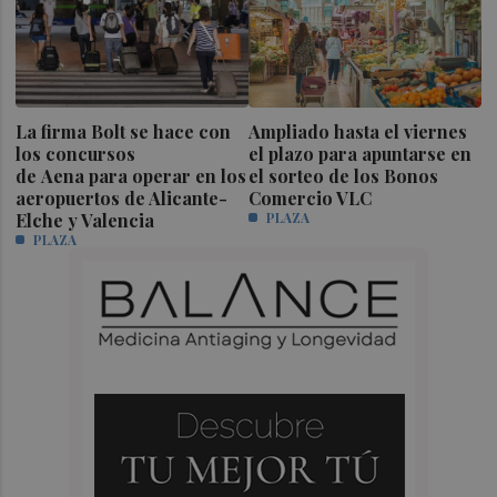
La firma Bolt se hace con
Ampliado hasta el viernes
los concursos
el plazo para apuntarse en
de Aena para operar en los
el sorteo de los Bonos
aeropuertos de Alicante-
Comercio VLC
Elche y Valencia
PLAZA
PLAZA