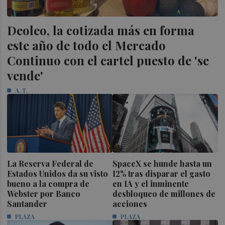
Deoleo, la cotizada más en forma
este año de todo el Mercado
Continuo con el cartel puesto de 'se
vende'
A. T.
La Reserva Federal de
SpaceX se hunde hasta un
Estados Unidos da su visto
12% tras disparar el gasto
bueno a la compra de
en IA y el inminente
Webster por Banco
desbloqueo de millones de
Santander
acciones
PLAZA
PLAZA