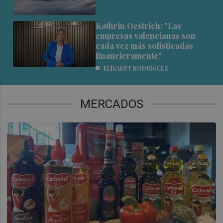
Kathrin Oestrich: "Las
empresas valencianas son
cada vez más sofisticadas
financieramente"
ELÍSABET RODRÍGUEZ
MERCADOS