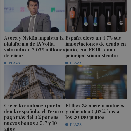
Azora y Nvidia impulsan la
España eleva un 4,7% sus
plataforma de IA Volta,
importaciones de crudo en
valorada en 2.079 millones
junio, con EE.UU. como
de euros
principal suministrador
PLAZA
PLAZA
Crece la confianza por la
El Ibex 35 aprieta motores
deuda española: el Tesoro
y sube otro 0,62%, hasta
paga más del 3% por sus
los 20.180 puntos
nuevos bonos a 5, 7 y 10
PLAZA
años