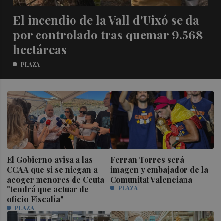
El incendio de la Vall d'Uixó se da
por controlado tras quemar 9.568
hectáreas
PLAZA
El Gobierno avisa a las
Ferran Torres será
CCAA que si se niegan a
imagen y embajador de la
acoger menores de Ceuta
Comunitat Valenciana
"tendrá que actuar de
PLAZA
oficio Fiscalía"
PLAZA